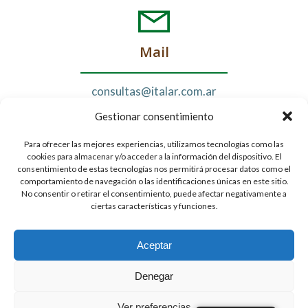
Mail
consultas@italar.com.ar
Gestionar consentimiento
Para ofrecer las mejores experiencias, utilizamos tecnologías como las
cookies para almacenar y/o acceder a la información del dispositivo. El
Seguinos
consentimiento de estas tecnologías nos permitirá procesar datos como el
comportamiento de navegación o las identificaciones únicas en este sitio.
No consentir o retirar el consentimiento, puede afectar negativamente a
ciertas características y funciones.
Aceptar
Denegar
© 2026 ITALAR SRL. todos los derechos reservados.
Política de Privacidad
Ver preferencias