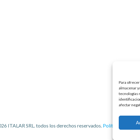
Para ofrecer
almacenar y/
tecnologías 
identificaci
afectar nega
A
26 ITALAR SRL. todos los derechos reservados.
Política de Priva